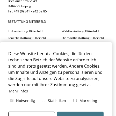
Breslauer Straße 49
D-04299 Leipzig
Tel. +49 (0) 341 - 242 52 85
BESTATTUNG BITTERFELD
Erdbestattung Bitterfeld
Waldbestattung Bitterfeld
Feuerbestattung Bitterfeld
Diamantbestattung Bitterfeld
Seebestattung Bitterfeld
Diese Website benutzt Cookies, die für den
BESTATTER BITTERFELD
technischen Betrieb der Website erforderlich
Trauerfeier Bitterfeld
Trauerfloristik Bitterfeld
sind und stets gesetzt werden. Andere Cookies,
um Inhalte und Anzeigen zu personalisieren und
Trauerbegleitung Bitterfeld
Trauerhalle Bitterfeld
die Zugriffe auf unsere Website zu analysieren,
Beisetzung Bitterfeld
werden nur mit Ihrer Zustimmung gesetzt.
TRAUERFALL BITTERFELD
Mehr Infos
Sterbefall Bitterfeld
Erbrecht Bitterfeld
Notwendig
Statistiken
Marketing
Bestattung Bitterfeld
Beerdigung Bitterfeld
Bestattungsarten Bitterfeld