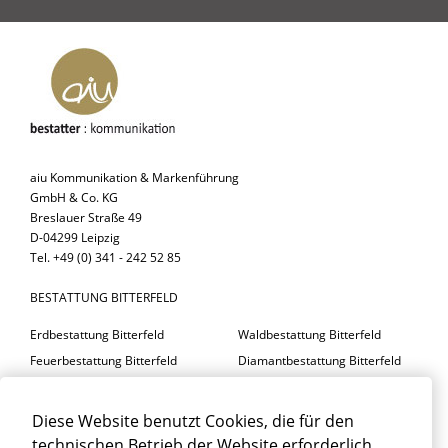
aiu Kommunikation & Markenführung
GmbH & Co. KG
Breslauer Straße 49
D-04299 Leipzig
Tel. +49 (0) 341 - 242 52 85
BESTATTUNG BITTERFELD
Erdbestattung Bitterfeld
Waldbestattung Bitterfeld
Feuerbestattung Bitterfeld
Diamantbestattung Bitterfeld
Seebestattung Bitterfeld
Diese Website benutzt Cookies, die für den
BESTATTER BITTERFELD
technischen Betrieb der Website erforderlich